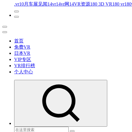
.vr
10月车展见闻
14vr
14vr网
14VR资源
180 3D VR
180 vr
180
首页
免费VR
日本VR
VIP专区
VR排行榜
个人中心
免费VR视频下载 最懂你的VR片源网站
搜