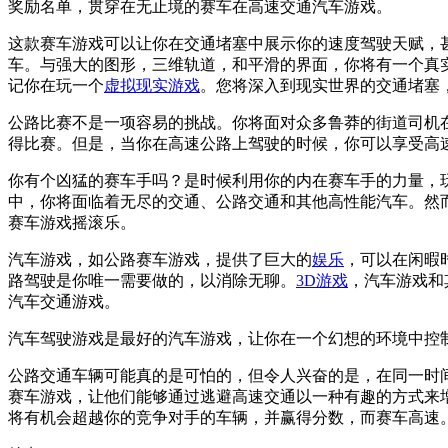
奖励名单，贯穿在无止境的赛车在高速交通汽车游戏。
这款赛车游戏可以让你在交通堵塞中展示你的速度驾驶天赋，
车。与强大的图形，三维轨道，和平滑的界面，你将有一个真
记你在玩一个
虚拟现实游戏
。您将深入到现实世界的交通堵塞
公路比赛不是一项容易的挑战。你将面对众多鲁莽的街道司机
得比赛。但是，当你在高速公路上驾驶的时候，你可以享受高
你有个凶猛的赛车手吗？是时候利用你的内在赛车手的力量，
中，你将面临着无尽的交通、公路交通和其他高性能汽车。然
赛车游戏摇滚乐。
汽车游戏，如公路赛车游戏，提供了巨大的
娱乐
，可以在闲暇
路驾驶是你唯一需要做的，以消除无聊。
3D游戏
，汽车游戏和
汽车交通游戏。
汽车驾驶游戏是最好的汽车游戏，让你在一个幻想的环境中控
公路交通车辆可能真的是可怕的，但令人兴奋的是，在同一时
赛车游戏，让他们能够通过逃避高速交通以一种有趣的方式来
将有机会超越你的竞争对手的车辆，并赢得分数，而赛车高速