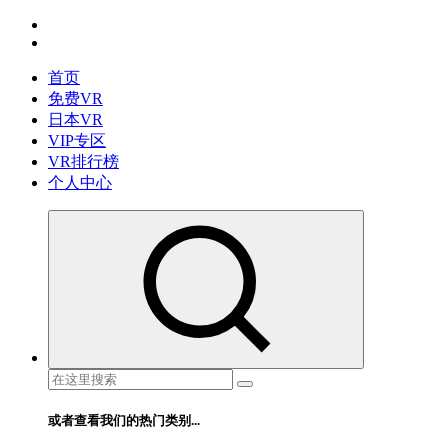
跳
免费VR视频下载 最懂你的VR片源网站
转
到
首页
内
免费VR
容
日本VR
VIP专区
VR排行榜
个人中心
搜
索：
或者查看我们的热门类别...