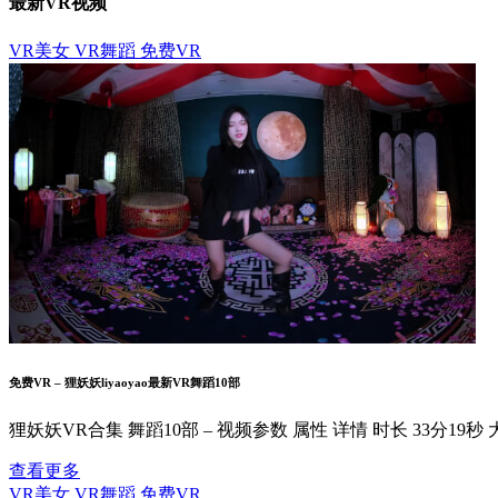
最新VR视频
VR美女
VR舞蹈
免费VR
免费VR – 狸妖妖liyaoyao最新VR舞蹈10部
狸妖妖VR合集 舞蹈10部 – 视频参数 属性 详情 时长 33分19秒 大小 6
查看更多
VR美女
VR舞蹈
免费VR